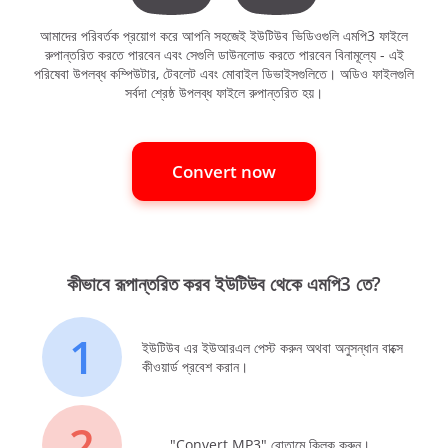
আমাদের পরিবর্তক প্রয়োগ করে আপনি সহজেই ইউটিউব ভিডিওগুলি এমপি3 ফাইলে
রুপান্তরিত করতে পারবেন এবং সেগুলি ডাউনলোড করতে পারবেন বিনামূল্যে - এই
পরিষেবা উপলব্ধ কম্পিউটার, টেবলেট এবং মোবাইল ডিভাইসগুলিতে। অডিও ফাইলগুলি
সর্বদা শ্রেষ্ঠ উপলব্ধ ফাইলে রুপান্তরিত হয়।
Convert now
কীভাবে রূপান্তরিত করব ইউটিউব থেকে এমপি3 তে?
1
ইউটিউব এর ইউআরএল পেস্ট করুন অথবা অনুসন্ধান বাক্সে
কীওয়ার্ড প্রবেশ করান।
2
"Convert MP3" বোতামে ক্লিক করুন।