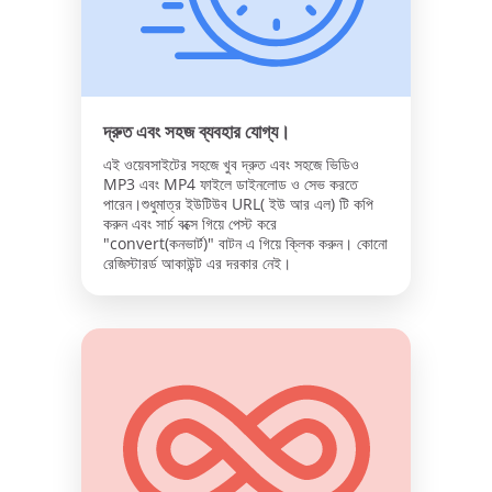
দ্রুত এবং সহজ ব্যবহার যোগ্য।
এই ওয়েবসাইটের সহজে খুব দ্রুত এবং সহজে ভিডিও
MP3 এবং MP4 ফাইলে ডাইনলোড ও সেভ করতে
পারেন।শুধুমাত্র ইউটিউব URL( ইউ আর এল) টি কপি
করুন এবং সার্চ বক্সে গিয়ে পেস্ট করে
"convert(কনভার্ট)" বাটন এ গিয়ে ক্লিক করুন। কোনো
রেজিস্টারর্ড আকাউন্ট এর দরকার নেই।