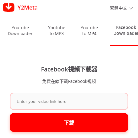
Y2Meta
繁體中文
Facebook
Youtube
Youtube
Youtube
Downloade
Downloader
to MP3
to MP4
Facebook視頻下載器
免費在線下載Facebook視頻
下載